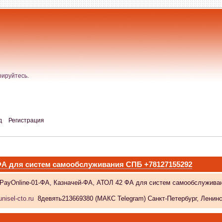
рируйтесь
.
д
Регистрация
 ФА для систем самообслуживания СПБ +78127155292
 PayOnline-01-ФА, Казначей-ФА, АТОЛ 42 ФА для систем самообслужива
nisel-cto.ru
8девять213669380 (МАКС Telegram) Санкт-Петербург, Ленински