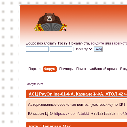
Добро пожаловать,
Гость
. Пожалуйста,
войдите
или
зарегист
Портал
Форум
Помощь
Поиск
Файловый архив
Вхо
Форум vvm
АСЦ PayOnline-01-ФА, Казначей-ФА, АТОЛ 42
Авторизованные сервисные центры (мастерские) по ККТ
Юнисэил ЦТО
https://vk.com/ztokkt
+78127155292
info@u
Чаты:
Телеграм
Max