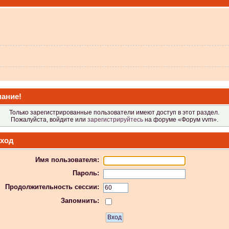
 не видит?
ание!
Только зарегистрированные пользователи имеют доступ в этот раздел.
Пожалуйста, войдите или
зарегистрируйтесь
на форуме «Форум vvm».
ход
Имя пользователя:
 в Атол-11ф, не применяя драйвер? Просто драйвер не видит ККТ.
Пароль:
Продолжительность сессии:
Запомнить:
 индикаторы гаснут.