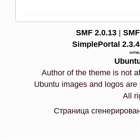
запись и индикаторы гаснут.
03 Апреля 2026, 10:02:33
SMF 2.0.13
|
SMF
whookey
:
GenKass: с перем
SimplePortal 2.3.
03 Апреля 2026, 05:22:56
XHTML
Ubuntu
GenKass
:
По тому же вопрос
Author of the theme is not a
02 Апреля 2026, 12:56:37
Ubuntu images and logos are 
GenKass
:
Всем доброго дня!
All r
серии (6592) 1-1245, 3-2893
Страница сгенерирована
прошить до 7926, чтобы пот
Атол 11 видится в системе ка