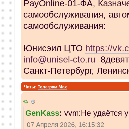
PayOnline-01-ФА, Казнач
самообслуживания, авто
самообслуживания:
Юнисэил ЦТО
https://vk.
info@unisel-cto.ru
8девят
Санкт-Петербург, Ленинск
Чаты:
Телеграм
Max
GenKass
:
vvm:Не удаётся у
07 Апреля 2026, 16:15:32