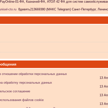
 PayOnline-01-ФА, Казначей-ФА, АТОЛ 42 ФА для систем самообслужива
nisel-cto.ru
8девять213669380 (МАКС Telegram) Санкт-Петербург, Ленински
ообщения
 не видит?
в отношении обработки персональных данных
13 Ап
на обработку персональных данных
13 Ап
ельское соглашение
13 Ап
 в Атол-11ф, не применяя драйвер? Просто драйвер не видит ККТ.
использования файлов cookie
13 Ап