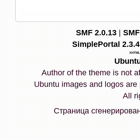
запись и индикаторы гаснут.
03 Апреля 2026, 10:02:33
SMF 2.0.13
|
SMF
whookey
:
GenKass: с перем
SimplePortal 2.3.
03 Апреля 2026, 05:22:56
XHTML
Ubuntu
GenKass
:
По тому же вопрос
Author of the theme is not a
02 Апреля 2026, 12:56:37
Ubuntu images and logos are 
GenKass
:
Всем доброго дня!
All r
серии (6592) 1-1245, 3-2893
Страница сгенерирована
прошить до 7926, чтобы пот
Атол 11 видится в системе ка