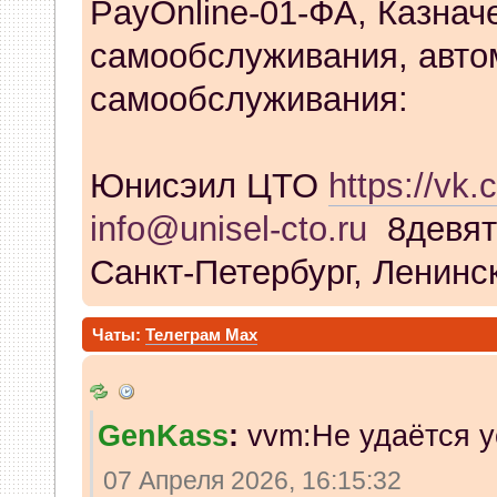
PayOnline-01-ФА, Казнач
самообслуживания, авто
самообслуживания:
Юнисэил ЦТО
https://vk.
info@unisel-cto.ru
8девят
Санкт-Петербург, Ленинск
Чаты:
Телеграм
Max
GenKass
:
vvm:Не удаётся у
07 Апреля 2026, 16:15:32