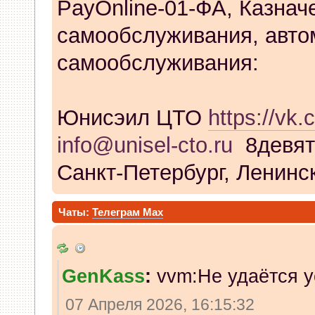
PayOnline-01-ФА, Казнач
самообслуживания, авто
самообслуживания:
Юнисэил ЦТО
https://vk.
info@unisel-cto.ru
8девят
Санкт-Петербург, Ленинск
Чаты:
Телеграм
Max
GenKass
:
vvm:Не удаётся у
07 Апреля 2026, 16:15:32