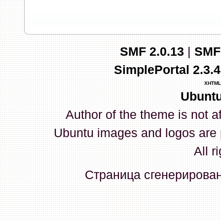
запись и индикаторы гаснут.
03 Апреля 2026, 10:02:33
SMF 2.0.13
|
SMF
whookey
:
GenKass: с перем
SimplePortal 2.3.
03 Апреля 2026, 05:22:56
XHTML
Ubuntu
GenKass
:
По тому же вопрос
Author of the theme is not a
02 Апреля 2026, 12:56:37
Ubuntu images and logos are 
GenKass
:
Всем доброго дня!
All r
серии (6592) 1-1245, 3-2893
Страница сгенерирована
прошить до 7926, чтобы пот
Атол 11 видится в системе ка