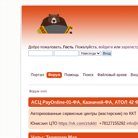
Добро пожаловать,
Гость
. Пожалуйста,
войдите
или
зарегист
Портал
Форум
Помощь
Поиск
Файловый архив
Вхо
Форум vvm
АСЦ PayOnline-01-ФА, Казначей-ФА, АТОЛ 42
Авторизованные сервисные центры (мастерские) по ККТ
Юнисэил ЦТО
https://vk.com/ztokkt
+78127155292
info@u
Чаты:
Телеграм
Max