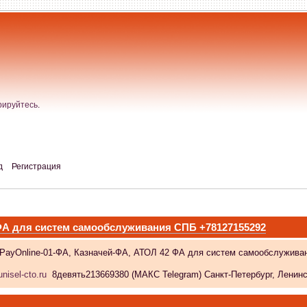
рируйтесь
.
д
Регистрация
 ФА для систем самообслуживания СПБ +78127155292
 PayOnline-01-ФА, Казначей-ФА, АТОЛ 42 ФА для систем самообслужива
nisel-cto.ru
8девять213669380 (МАКС Telegram) Санкт-Петербург, Ленински