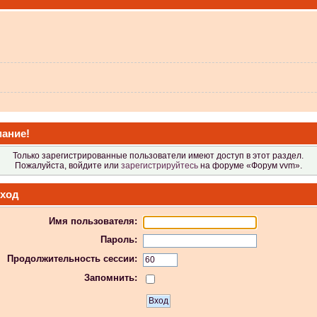
 не видит?
ание!
Только зарегистрированные пользователи имеют доступ в этот раздел.
Пожалуйста, войдите или
зарегистрируйтесь
на форуме «Форум vvm».
ход
Имя пользователя:
 в Атол-11ф, не применяя драйвер? Просто драйвер не видит ККТ.
Пароль:
Продолжительность сессии:
Запомнить:
 индикаторы гаснут.