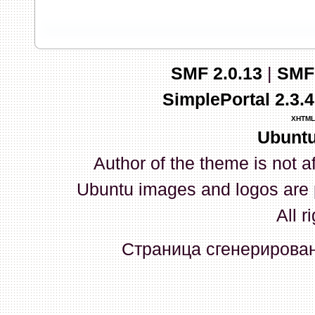
запись и индикаторы гаснут.
03 Апреля 2026, 10:02:33
SMF 2.0.13
|
SMF
whookey
:
GenKass: с перем
SimplePortal 2.3.
03 Апреля 2026, 05:22:56
XHTML
Ubuntu
GenKass
:
По тому же вопрос
Author of the theme is not a
02 Апреля 2026, 12:56:37
Ubuntu images and logos are 
GenKass
:
Всем доброго дня!
All r
серии (6592) 1-1245, 3-2893
Страница сгенерирована
прошить до 7926, чтобы пот
Атол 11 видится в системе ка