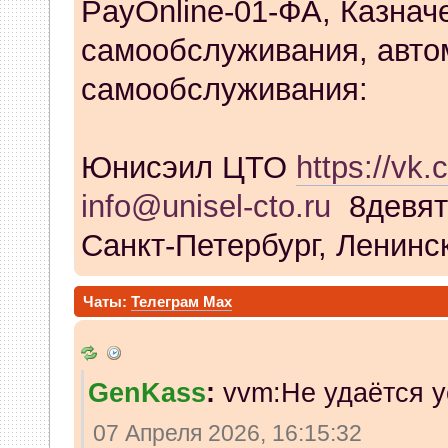
PayOnline-01-ФА, Казнач
самообслуживания, авто
самообслуживания:
Юнисэил ЦТО
https://vk.
info@unisel-cto.ru
8девят
Санкт-Петербург, Ленинск
Чаты:
Телеграм
Max
GenKass
:
vvm:Не удаётся у
07 Апреля 2026, 16:15:32