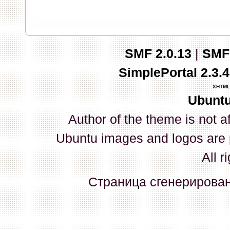
запись и индикаторы гаснут.
03 Апреля 2026, 10:02:33
SMF 2.0.13
|
SMF
whookey
:
GenKass: с перем
SimplePortal 2.3.
03 Апреля 2026, 05:22:56
XHTML
Ubuntu
GenKass
:
По тому же вопрос
Author of the theme is not a
02 Апреля 2026, 12:56:37
Ubuntu images and logos are 
GenKass
:
Всем доброго дня!
All r
серии (6592) 1-1245, 3-2893
Страница сгенерирована
прошить до 7926, чтобы пот
Атол 11 видится в системе ка