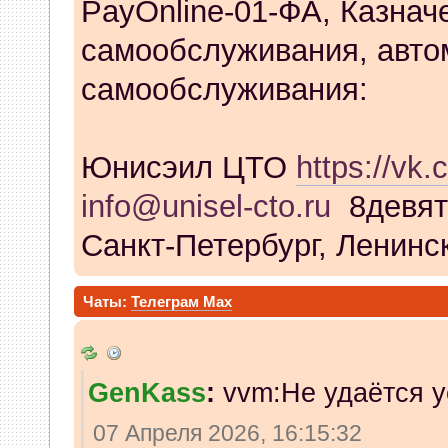
PayOnline-01-ФА, Казнач
самообслуживания, авто
самообслуживания:
Юнисэил ЦТО
https://vk.
info@unisel-cto.ru
8девят
Санкт-Петербург, Ленинск
Чаты:
Телеграм
Max
GenKass
:
vvm:Не удаётся у
07 Апреля 2026, 16:15:32