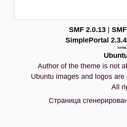
запись и индикаторы гаснут.
03 Апреля 2026, 10:02:33
SMF 2.0.13
|
SMF
whookey
:
GenKass: с перем
SimplePortal 2.3.
03 Апреля 2026, 05:22:56
XHTML
Ubuntu
GenKass
:
По тому же вопрос
Author of the theme is not a
02 Апреля 2026, 12:56:37
Ubuntu images and logos are 
GenKass
:
Всем доброго дня!
All r
серии (6592) 1-1245, 3-2893
Страница сгенерирована
прошить до 7926, чтобы пот
Атол 11 видится в системе ка