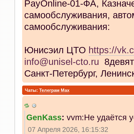
PayOnline-01-ФА, Казнач
самообслуживания, авто
самообслуживания:
Юнисэил ЦТО
https://vk.
info@unisel-cto.ru
8девят
Санкт-Петербург, Ленинск
Чаты:
Телеграм
Max
GenKass
:
vvm:Не удаётся у
07 Апреля 2026, 16:15:32