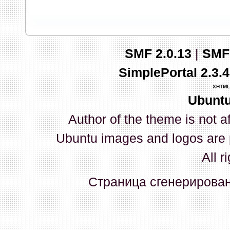
запись и индикаторы гаснут.
03 Апреля 2026, 10:02:33
SMF 2.0.13
|
SMF
whookey
:
GenKass: с перем
SimplePortal 2.3.
03 Апреля 2026, 05:22:56
XHTML
Ubuntu
GenKass
:
По тому же вопрос
Author of the theme is not a
02 Апреля 2026, 12:56:37
Ubuntu images and logos are 
GenKass
:
Всем доброго дня!
All r
серии (6592) 1-1245, 3-2893
Страница сгенерирована
прошить до 7926, чтобы пот
Атол 11 видится в системе ка