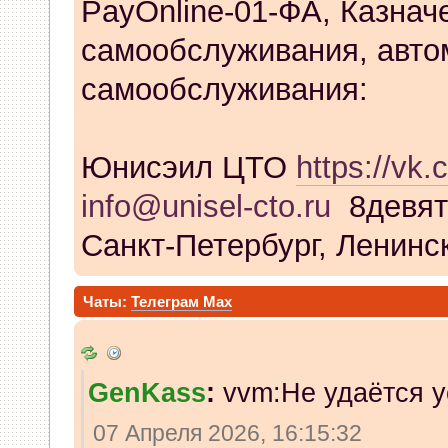
PayOnline-01-ФА, Казнач
самообслуживания, авто
самообслуживания:
Юнисэил ЦТО
https://vk.
info@unisel-cto.ru
8девят
Санкт-Петербург, Ленинск
Чаты:
Телеграм
Max
GenKass
:
vvm:Не удаётся у
07 Апреля 2026, 16:15:32