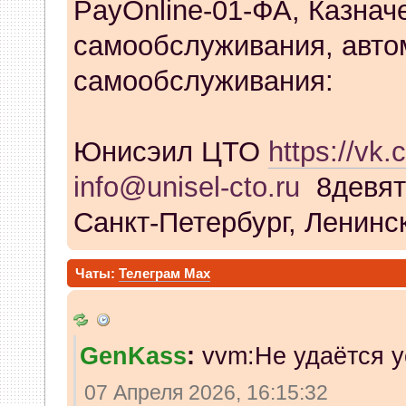
PayOnline-01-ФА, Казнач
самообслуживания, авто
самообслуживания:
Юнисэил ЦТО
https://vk.
info@unisel-cto.ru
8девят
Санкт-Петербург, Ленинск
Чаты:
Телеграм
Max
GenKass
:
vvm:Не удаётся у
07 Апреля 2026, 16:15:32