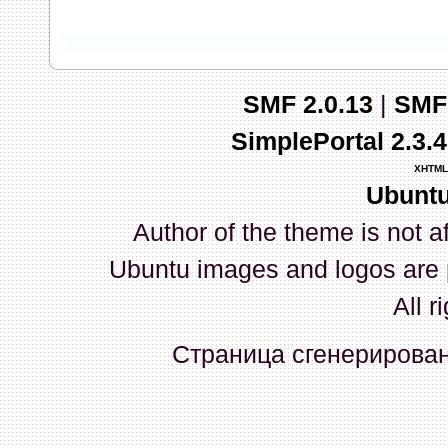
запись и индикаторы гаснут.
03 Апреля 2026, 10:02:33
SMF 2.0.13
|
SMF
whookey
:
GenKass: с перем
SimplePortal 2.3.
03 Апреля 2026, 05:22:56
XHTML
Ubuntu
GenKass
:
По тому же вопрос
Author of the theme is not a
02 Апреля 2026, 12:56:37
Ubuntu images and logos are 
GenKass
:
Всем доброго дня!
All r
серии (6592) 1-1245, 3-2893
Страница сгенерирована
прошить до 7926, чтобы пот
Атол 11 видится в системе ка