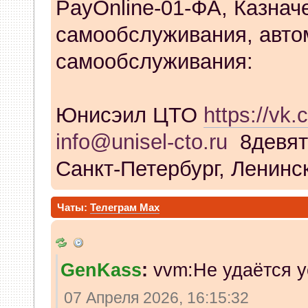
PayOnline-01-ФА, Казнач
самообслуживания, авто
самообслуживания:
Юнисэил ЦТО
https://vk.
info@unisel-cto.ru
8девят
Санкт-Петербург, Ленинск
Чаты:
Телеграм
Max
GenKass
:
vvm:Не удаётся у
07 Апреля 2026, 16:15:32