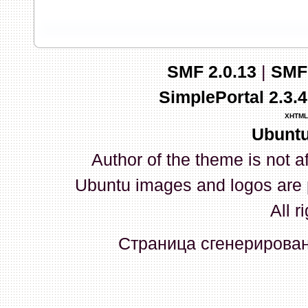
запись и индикаторы гаснут.
03 Апреля 2026, 10:02:33
SMF 2.0.13
|
SMF
whookey
:
GenKass: с перем
SimplePortal 2.3.
03 Апреля 2026, 05:22:56
XHTML
Ubuntu
GenKass
:
По тому же вопрос
Author of the theme is not a
02 Апреля 2026, 12:56:37
Ubuntu images and logos are 
GenKass
:
Всем доброго дня!
All r
серии (6592) 1-1245, 3-2893
Страница сгенерирована
прошить до 7926, чтобы пот
Атол 11 видится в системе ка