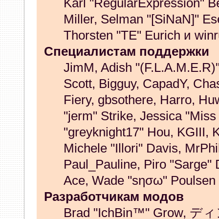
Karl "RegularExpression" B
Miller, Selman "[SiNaN]" Es
Thorsten "TE" Eurich и winr
Специалистам поддержки
JimM, Adish "(F.L.A.M.E.R)" 
Scott, Bigguy, CapadY, Cha
Fiery, gbsothere, Harro, H
"jerm" Strike, Jessica "Mis
"greyknight17" Hou, KGIII, K
Michele "Illori" Davis, MrPhi
Paul_Pauline, Piro "Sarge"
Ace, Wade "sησω" Poulsen 
Разработчикам модов
Brad "IchBin™" Grow, ディン