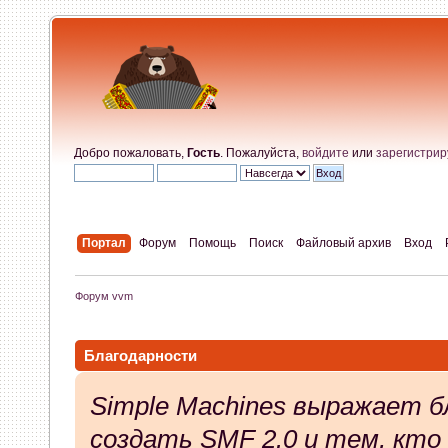
Добро пожаловать,
Гость
. Пожалуйста,
войдите
или
зарегистрир
Портал
Форум
Помощь
Поиск
Файловый архив
Вход
Форум vvm
Благодарности
Simple Machines выражает б
создать SMF 2.0 и тем, кто