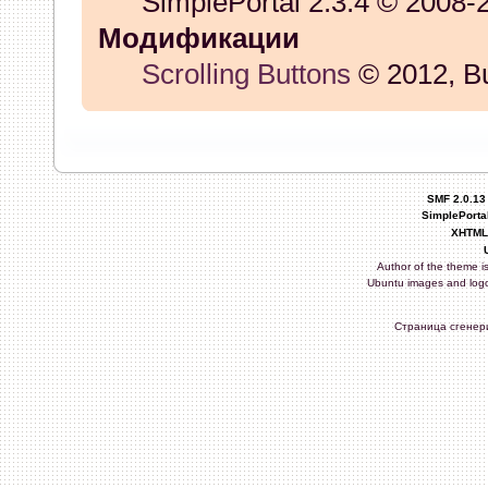
SimplePortal 2.3.4 © 2008-
Модификации
Scrolling Buttons
© 2012, B
SMF 2.0.13
SimplePortal
XHTML
Author of the theme is
Ubuntu images and logo
Страница сгенери