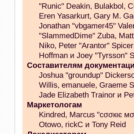
"Runic" Deakin, Bulakbol, C
Eren Yasarkurt, Gary M. Ga
Jonathan "vbgamer45" Valent
"SlammedDime" Zuba, Matth
Niko, Peter "Arantor" Spice
Hoffman и Joey "Tyrsson" 
Составителям документац
Joshua "groundup" Dickerson
Willis, emanuele, Graeme 
Jade Elizabeth Trainor и P
Маркетологам
Kindred, Marcus "cσσкιє мσ
Otowo, rickC и Tony Reid