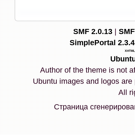
запись и индикаторы гаснут.
03 Апреля 2026, 10:02:33
SMF 2.0.13
|
SMF
whookey
:
GenKass: с перем
SimplePortal 2.3.
03 Апреля 2026, 05:22:56
XHTML
Ubuntu
GenKass
:
По тому же вопрос
Author of the theme is not a
02 Апреля 2026, 12:56:37
Ubuntu images and logos are 
GenKass
:
Всем доброго дня!
All r
серии (6592) 1-1245, 3-2893
Страница сгенерирован
прошить до 7926, чтобы пот
Атол 11 видится в системе ка