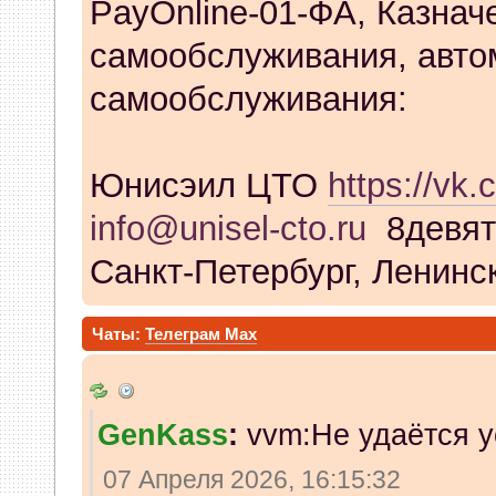
PayOnline-01-ФА, Казнач
самообслуживания, авто
самообслуживания:
Юнисэил ЦТО
https://vk.
info@unisel-cto.ru
8девят
Санкт-Петербург, Ленинск
Чаты:
Телеграм
Max
GenKass
:
vvm:Не удаётся у
07 Апреля 2026, 16:15:32