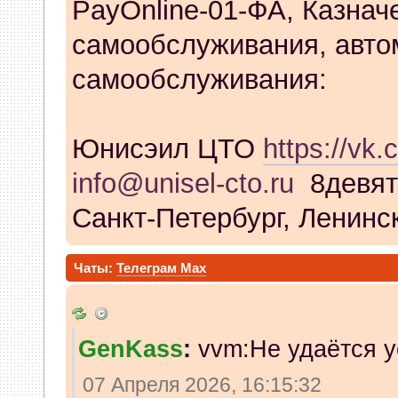
PayOnline-01-ФА, Казнач
самообслуживания, авто
самообслуживания:
Юнисэил ЦТО
https://vk.
info@unisel-cto.ru
8девят
Санкт-Петербург, Ленинск
Чаты:
Телеграм
Max
GenKass
:
vvm:Не удаётся у
07 Апреля 2026, 16:15:32