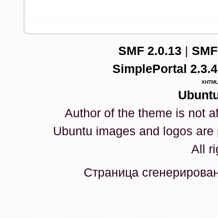
запись и индикаторы гаснут.
03 Апреля 2026, 10:02:33
SMF 2.0.13
|
SMF
whookey
:
GenKass: с перем
SimplePortal 2.3.
03 Апреля 2026, 05:22:56
XHTML
Ubuntu
GenKass
:
По тому же вопрос
Author of the theme is not a
02 Апреля 2026, 12:56:37
Ubuntu images and logos are 
GenKass
:
Всем доброго дня!
All r
серии (6592) 1-1245, 3-2893
Страница сгенерирована
прошить до 7926, чтобы пот
Атол 11 видится в системе ка