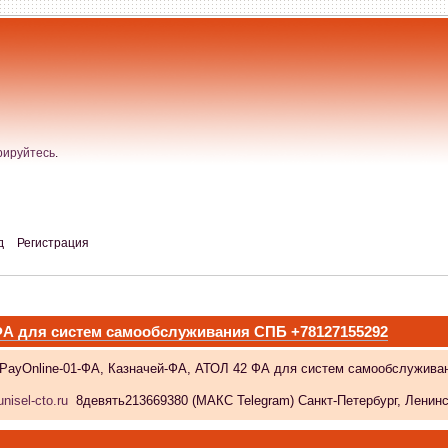
рируйтесь
.
д
Регистрация
 ФА для систем самообслуживания СПБ +78127155292
 PayOnline-01-ФА, Казначей-ФА, АТОЛ 42 ФА для систем самообслужива
nisel-cto.ru
8девять213669380 (МАКС Telegram) Санкт-Петербург, Ленински