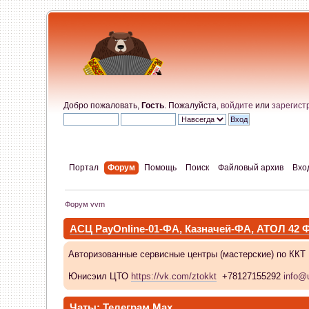
Добро пожаловать,
Гость
. Пожалуйста,
войдите
или
зарегист
Портал
Форум
Помощь
Поиск
Файловый архив
Вхо
Форум vvm
АСЦ PayOnline-01-ФА, Казначей-ФА, АТОЛ 42
Авторизованные сервисные центры (мастерские) по ККТ
Юнисэил ЦТО
https://vk.com/ztokkt
+78127155292
info@u
Чаты:
Телеграм
Max