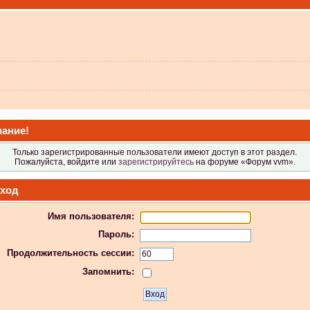
 не видит?
ание!
Только зарегистрированные пользователи имеют доступ в этот раздел.
Пожалуйста, войдите или
зарегистрируйтесь
на форуме «Форум vvm».
ход
Имя пользователя:
 в Атол-11ф, не применяя драйвер? Просто драйвер не видит ККТ.
Пароль:
Продолжительность сессии:
Запомнить:
 индикаторы гаснут.