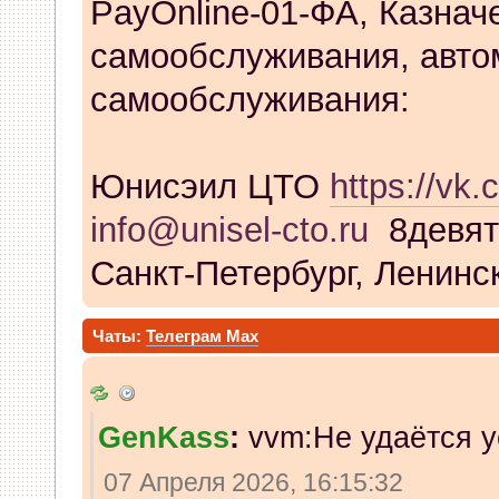
PayOnline-01-ФА, Казнач
самообслуживания, авто
самообслуживания:
Юнисэил ЦТО
https://vk.
info@unisel-cto.ru
8девят
Санкт-Петербург, Ленинск
Чаты:
Телеграм
Max
GenKass
:
vvm:Не удаётся у
07 Апреля 2026, 16:15:32