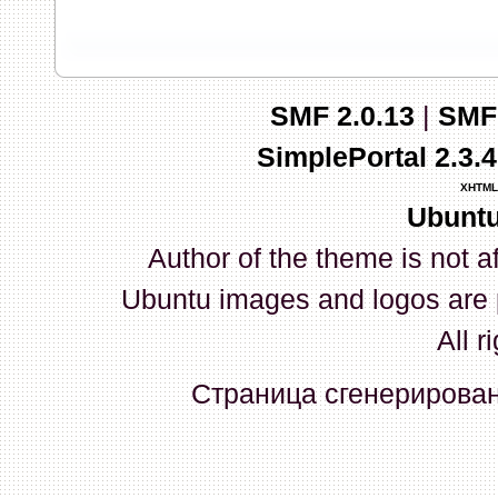
запись и индикаторы гаснут.
03 Апреля 2026, 10:02:33
SMF 2.0.13
|
SMF
whookey
:
GenKass: с перем
SimplePortal 2.3.
03 Апреля 2026, 05:22:56
XHTML
Ubuntu
GenKass
:
По тому же вопрос
Author of the theme is not a
02 Апреля 2026, 12:56:37
Ubuntu images and logos are 
GenKass
:
Всем доброго дня!
All r
серии (6592) 1-1245, 3-2893
Страница сгенерирована
прошить до 7926, чтобы пот
Атол 11 видится в системе ка