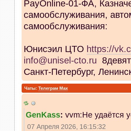
PayOnline-01-ФА, Казнач
самообслуживания, авто
самообслуживания:
Юнисэил ЦТО
https://vk.
info@unisel-cto.ru
8девят
Санкт-Петербург, Ленинск
Чаты:
Телеграм
Max
GenKass
:
vvm:Не удаётся у
07 Апреля 2026, 16:15:32