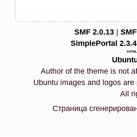
запись и индикаторы гаснут.
03 Апреля 2026, 10:02:33
SMF 2.0.13
|
SMF
whookey
:
GenKass: с перем
SimplePortal 2.3.
03 Апреля 2026, 05:22:56
XHTML
Ubuntu
GenKass
:
По тому же вопрос
Author of the theme is not a
02 Апреля 2026, 12:56:37
Ubuntu images and logos are 
GenKass
:
Всем доброго дня!
All r
серии (6592) 1-1245, 3-2893
Страница сгенерирована
прошить до 7926, чтобы пот
Атол 11 видится в системе ка