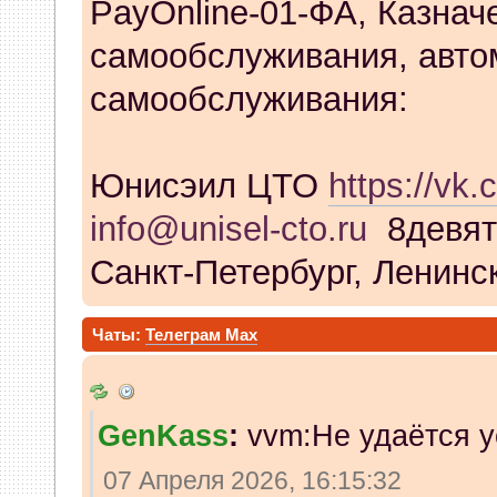
PayOnline-01-ФА, Казнач
самообслуживания, авто
самообслуживания:
Юнисэил ЦТО
https://vk.
info@unisel-cto.ru
8девят
Санкт-Петербург, Ленинск
Чаты:
Телеграм
Max
GenKass
:
vvm:Не удаётся у
07 Апреля 2026, 16:15:32