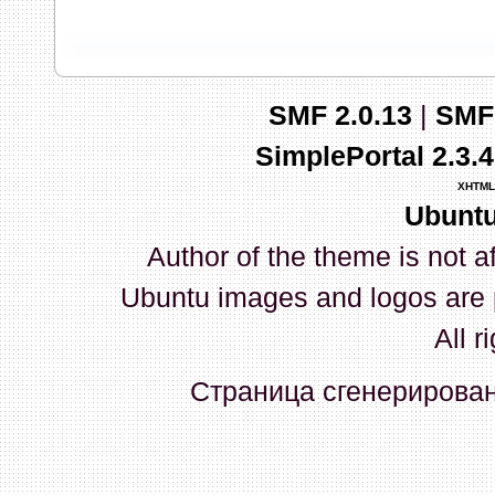
запись и индикаторы гаснут.
03 Апреля 2026, 10:02:33
SMF 2.0.13
|
SMF
whookey
:
GenKass: с перем
SimplePortal 2.3.
03 Апреля 2026, 05:22:56
XHTML
Ubuntu
GenKass
:
По тому же вопрос
Author of the theme is not a
02 Апреля 2026, 12:56:37
Ubuntu images and logos are 
GenKass
:
Всем доброго дня!
All r
серии (6592) 1-1245, 3-2893
Страница сгенерирована
прошить до 7926, чтобы пот
Атол 11 видится в системе ка