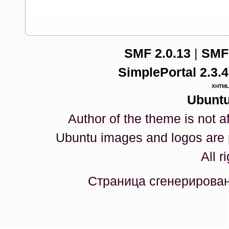
запись и индикаторы гаснут.
03 Апреля 2026, 10:02:33
SMF 2.0.13
|
SMF
whookey
:
GenKass: с перем
SimplePortal 2.3.
03 Апреля 2026, 05:22:56
XHTML
Ubuntu
GenKass
:
По тому же вопрос
Author of the theme is not a
02 Апреля 2026, 12:56:37
Ubuntu images and logos are 
GenKass
:
Всем доброго дня!
All r
серии (6592) 1-1245, 3-2893
Страница сгенерирована
прошить до 7926, чтобы пот
Атол 11 видится в системе ка