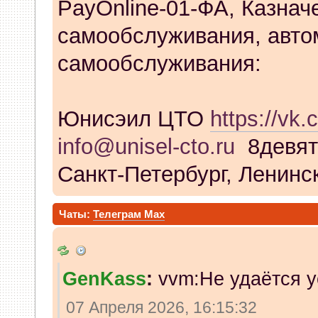
PayOnline-01-ФА, Казнач
самообслуживания, авто
самообслуживания:
Юнисэил ЦТО
https://vk.
info@unisel-cto.ru
8девят
Санкт-Петербург, Ленинск
Чаты:
Телеграм
Max
GenKass
:
vvm:Не удаётся у
07 Апреля 2026, 16:15:32