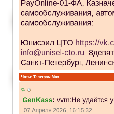
PayOnline-01-ФА, Казнач
самообслуживания, авто
самообслуживания:
Юнисэил ЦТО
https://vk.
info@unisel-cto.ru
8девят
Санкт-Петербург, Ленинск
Чаты:
Телеграм
Max
GenKass
:
vvm:Не удаётся у
07 Апреля 2026, 16:15:32