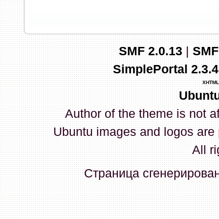
запись и индикаторы гаснут.
03 Апреля 2026, 10:02:33
SMF 2.0.13
|
SMF
whookey
:
GenKass: с перем
SimplePortal 2.3.
03 Апреля 2026, 05:22:56
XHTML
Ubuntu
GenKass
:
По тому же вопрос
Author of the theme is not a
02 Апреля 2026, 12:56:37
Ubuntu images and logos are 
GenKass
:
Всем доброго дня!
All r
серии (6592) 1-1245, 3-2893
Страница сгенерирована
прошить до 7926, чтобы пот
Атол 11 видится в системе ка