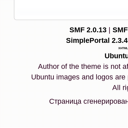
запись и индикаторы гаснут.
03 Апреля 2026, 10:02:33
SMF 2.0.13
|
SMF
whookey
:
GenKass: с перем
SimplePortal 2.3.
03 Апреля 2026, 05:22:56
XHTML
Ubuntu
GenKass
:
По тому же вопрос
Author of the theme is not a
02 Апреля 2026, 12:56:37
Ubuntu images and logos are 
GenKass
:
Всем доброго дня!
All r
серии (6592) 1-1245, 3-2893
Страница сгенерирована
прошить до 7926, чтобы пот
Атол 11 видится в системе ка