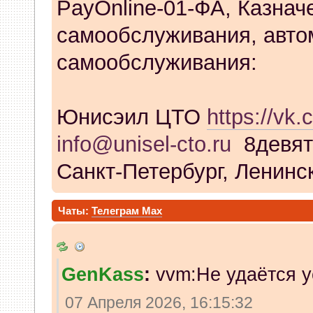
PayOnline-01-ФА, Казнач
самообслуживания, авто
самообслуживания:
Юнисэил ЦТО
https://vk.
info@unisel-cto.ru
8девят
Санкт-Петербург, Ленинск
Чаты:
Телеграм
Max
GenKass
:
vvm:Не удаётся у
07 Апреля 2026, 16:15:32