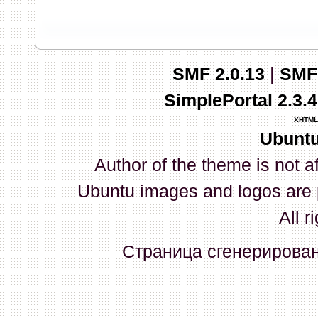
запись и индикаторы гаснут.
03 Апреля 2026, 10:02:33
SMF 2.0.13
|
SMF
whookey
:
GenKass: с перем
SimplePortal 2.3.
03 Апреля 2026, 05:22:56
XHTML
Ubuntu
GenKass
:
По тому же вопрос
Author of the theme is not a
02 Апреля 2026, 12:56:37
Ubuntu images and logos are 
GenKass
:
Всем доброго дня!
All r
серии (6592) 1-1245, 3-2893
Страница сгенерирована
прошить до 7926, чтобы пот
Атол 11 видится в системе ка