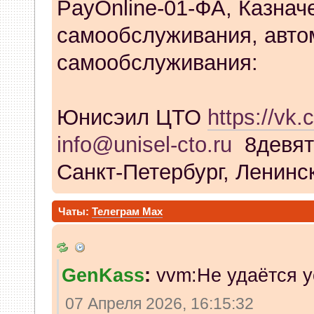
PayOnline-01-ФА, Казнач
самообслуживания, авто
самообслуживания:
Юнисэил ЦТО
https://vk.
info@unisel-cto.ru
8девят
Санкт-Петербург, Ленинск
Чаты:
Телеграм
Max
GenKass
:
vvm:Не удаётся у
07 Апреля 2026, 16:15:32