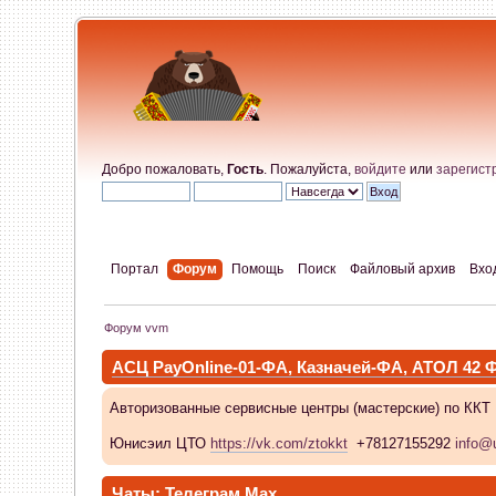
Добро пожаловать,
Гость
. Пожалуйста,
войдите
или
зарегист
Портал
Форум
Помощь
Поиск
Файловый архив
Вхо
Форум vvm
АСЦ PayOnline-01-ФА, Казначей-ФА, АТОЛ 42
Авторизованные сервисные центры (мастерские) по ККТ
Юнисэил ЦТО
https://vk.com/ztokkt
+78127155292
info@u
Чаты:
Телеграм
Max