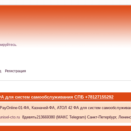
рируйтесь
.
д
Регистрация
 ФА для систем самообслуживания СПБ +78127155292
 PayOnline-01-ФА, Казначей-ФА, АТОЛ 42 ФА для систем самообслужива
nisel-cto.ru
8девять213669380 (МАКС Telegram) Санкт-Петербург, Ленински