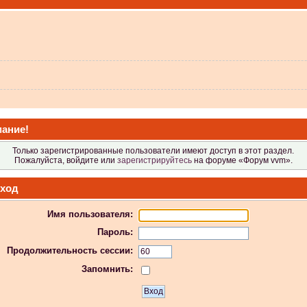
 не видит?
ание!
Только зарегистрированные пользователи имеют доступ в этот раздел.
Пожалуйста, войдите или
зарегистрируйтесь
на форуме «Форум vvm».
ход
Имя пользователя:
 в Атол-11ф, не применяя драйвер? Просто драйвер не видит ККТ.
Пароль:
Продолжительность сессии:
Запомнить:
 индикаторы гаснут.